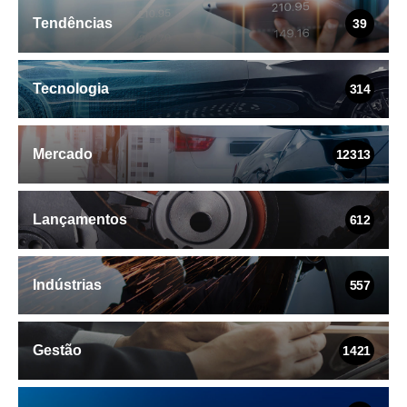
Tendências
39
Tecnologia
314
Mercado
12313
Lançamentos
612
Indústrias
557
Gestão
1421