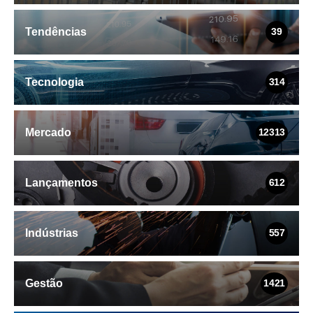
Tendências
39
Tecnologia
314
Mercado
12313
Lançamentos
612
Indústrias
557
Gestão
1421