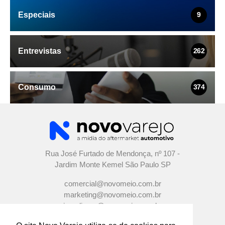
Especiais
9
Entrevistas
262
Consumo
374
Rua José Furtado de Mendonça, nº 107 -
Jardim Monte Kemel São Paulo SP
comercial@novomeio.com.br
marketing@novomeio.com.br
jornalismo@novomeio.com.br