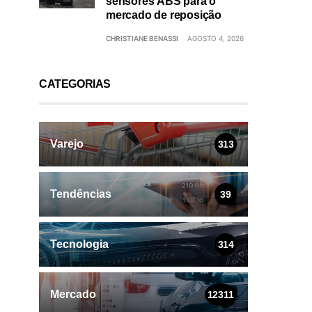
sensores ABS para o
mercado de reposição
CHRISTIANE BENASSI
AGOSTO 4, 2026
CATEGORIAS
Varejo
313
Tendências
39
Tecnologia
314
Mercado
12311