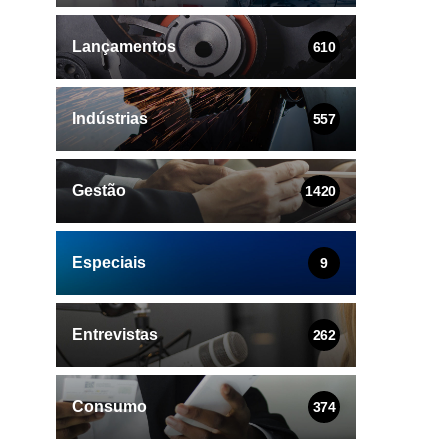
Lançamentos
610
Indústrias
557
Gestão
1420
Especiais
9
Entrevistas
262
Consumo
374