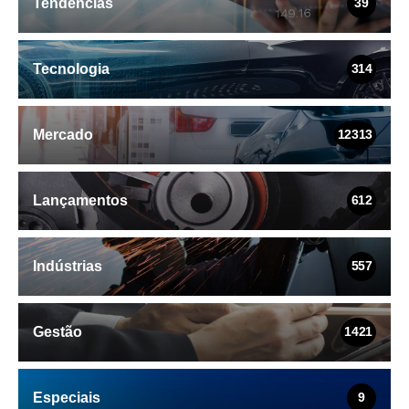
Tendências
39
Tecnologia
314
Mercado
12313
Lançamentos
612
Indústrias
557
Gestão
1421
Especiais
9