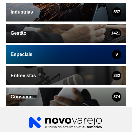
Indústrias
557
Gestão
1421
Especiais
9
Entrevistas
262
Consumo
374