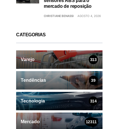
sensores ABS para o
mercado de reposição
CHRISTIANE BENASSI
AGOSTO 4, 2026
CATEGORIAS
Varejo
313
Tendências
39
Tecnologia
314
Mercado
12311