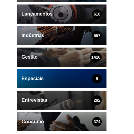
Lançamentos
610
Indústrias
557
Gestão
1420
Especiais
9
Entrevistas
262
Consumo
374