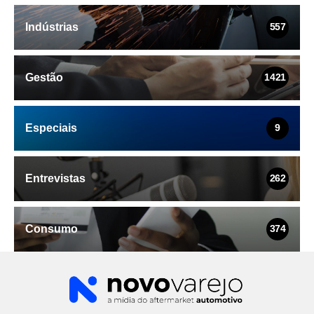
Indústrias
557
Gestão
1421
Especiais
9
Entrevistas
262
Consumo
374