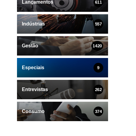
Lançamentos
611
Indústrias
557
Gestão
1420
Especiais
9
Entrevistas
262
Consumo
374