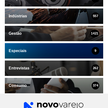
Indústrias
557
Gestão
1421
Especiais
9
Entrevistas
262
Consumo
374