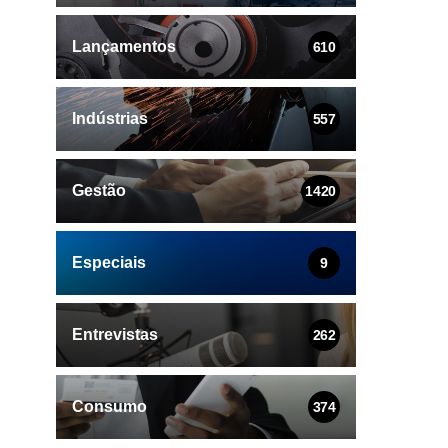
Lançamentos
610
Indústrias
557
Gestão
1420
Especiais
9
Entrevistas
262
Consumo
374