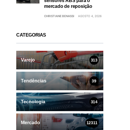
sensores ABS para o
mercado de reposição
CHRISTIANE BENASSI
AGOSTO 4, 2026
CATEGORIAS
Varejo
313
Tendências
39
Tecnologia
314
Mercado
12311