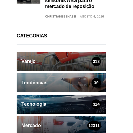
sensores ABS para o
mercado de reposição
CHRISTIANE BENASSI
AGOSTO 4, 2026
CATEGORIAS
Varejo
313
Tendências
39
Tecnologia
314
Mercado
12311