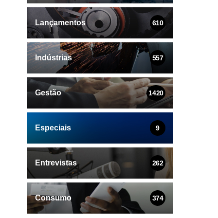
Lançamentos
610
Indústrias
557
Gestão
1420
Especiais
9
Entrevistas
262
Consumo
374