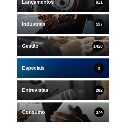
Lançamentos
611
Indústrias
557
Gestão
1420
Especiais
9
Entrevistas
262
Consumo
374