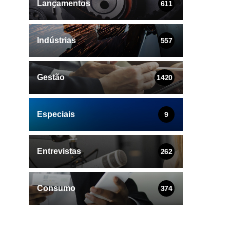
Lançamentos
611
Indústrias
557
Gestão
1420
Especiais
9
Entrevistas
262
Consumo
374