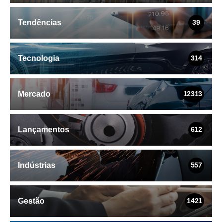
Tendências
39
Tecnologia
314
Mercado
12313
Lançamentos
612
Indústrias
557
Gestão
1421