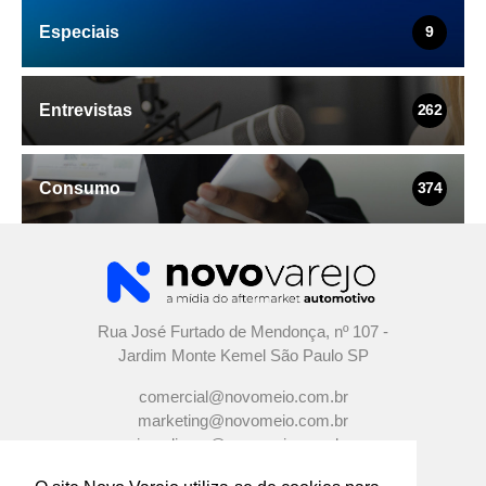
Especiais
9
Entrevistas
262
Consumo
374
Rua José Furtado de Mendonça, nº 107 -
Jardim Monte Kemel São Paulo SP
comercial@novomeio.com.br
marketing@novomeio.com.br
jornalismo@novomeio.com.br