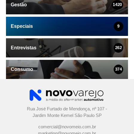
Gestão
1420
Especiais
9
Entrevistas
262
Consumo
374
Rua José Furtado de Mendonça, nº 107 -
Jardim Monte Kemel São Paulo SP
comercial@novomeio.com.br
marketing@novomeio.com.br