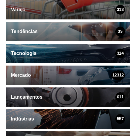
Varejo
313
Tendências
39
Tecnologia
314
Mercado
12312
Lançamentos
611
Indústrias
557