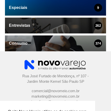
Especiais
9
Entrevistas
262
Consumo
374
Rua José Furtado de Mendonça, nº 107 -
Jardim Monte Kemel São Paulo SP
comercial@novomeio.com.br
marketing@novomeio.com.br
jornalismo@novomeio.com.br