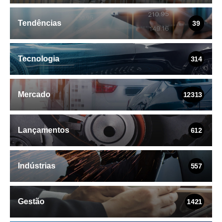
Tendências
39
Tecnologia
314
Mercado
12313
Lançamentos
612
Indústrias
557
Gestão
1421