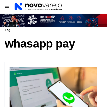
Tag
whasapp pay