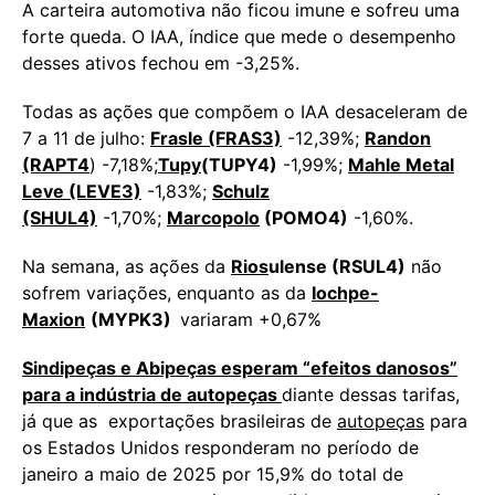
A carteira automotiva não ficou imune e sofreu uma
forte queda. O IAA, índice que mede o desempenho
desses ativos fechou em -3,25%.
Todas as ações que compõem o IAA desaceleram de
7 a 11 de julho:
Frasle (FRAS3)
-12,39%;
Randon
(RAPT4
) -7,18%;
Tupy
(TUPY4)
-1,99%;
Mahle Metal
Leve (LEVE3)
-1,83%;
Schulz
(SHUL4)
-1,70%;
Marcopolo
(POMO4)
-1,60%.
Na semana, as ações da
Rios
ulense (RSUL4)
não
sofrem variações, enquanto as da
Iochpe-
Maxion
(MYPK3)
variaram +0,67%
Sindipeças e Abipeças esperam “efeitos danosos”
para a indústria de autopeças
diante dessas tarifas,
já que as exportações brasileiras de
autopeças
para
os Estados Unidos responderam no período de
janeiro a maio de 2025 por 15,9% do total de