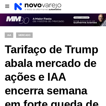
IAA
MERCADO
Tarifaço de Trump
abala mercado de
ações e IAA
encerra semana
em forte queda de