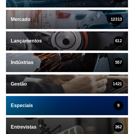
Mercado
12313
Lançamentos
612
Indústrias
557
Gestão
1421
Especiais
9
Entrevistas
262