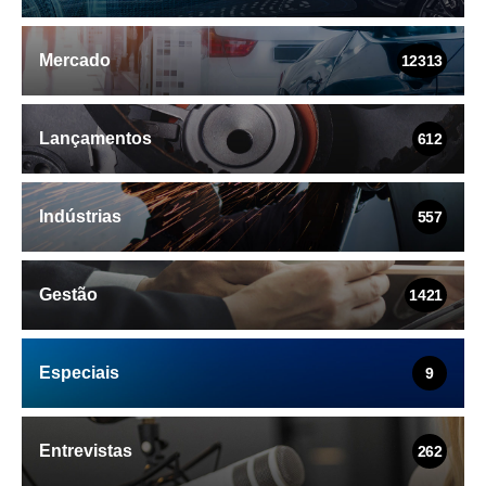
Mercado
12313
Lançamentos
612
Indústrias
557
Gestão
1421
Especiais
9
Entrevistas
262