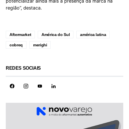
potencializar ainda mais a presença da marca na
região”, destaca.
Aftermarket
América do Sul
américa latina
cobreq
merighi
REDES SOCIAIS