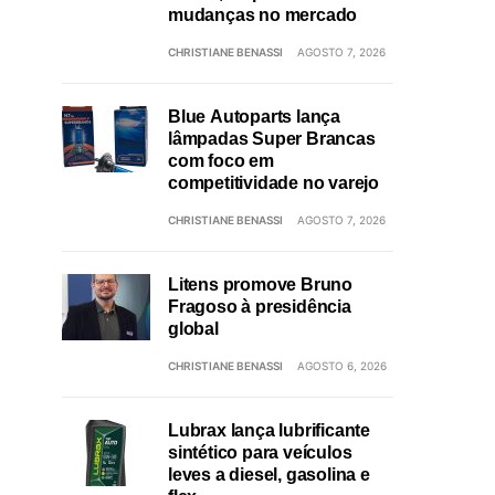
mudanças no mercado
CHRISTIANE BENASSI
AGOSTO 7, 2026
Blue Autoparts lança
lâmpadas Super Brancas
com foco em
competitividade no varejo
CHRISTIANE BENASSI
AGOSTO 7, 2026
Litens promove Bruno
Fragoso à presidência
global
CHRISTIANE BENASSI
AGOSTO 6, 2026
Lubrax lança lubrificante
sintético para veículos
leves a diesel, gasolina e