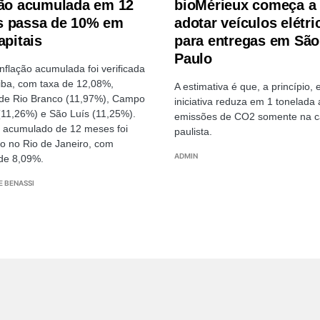
ção acumulada em 12
bioMérieux começa a
 passa de 10% em
adotar veículos elétri
apitais
para entregas em São
Paulo
inflação acumulada foi verificada
iba, com taxa de 12,08%,
A estimativa é que, a princípio, 
de Rio Branco (11,97%), Campo
iniciativa reduza em 1 tonelada 
11,26%) e São Luís (11,25%).
emissões de CO2 somente na ca
 acumulado de 12 meses foi
paulista.
do no Rio de Janeiro, com
ADMIN
 de 8,09%.
E BENASSI