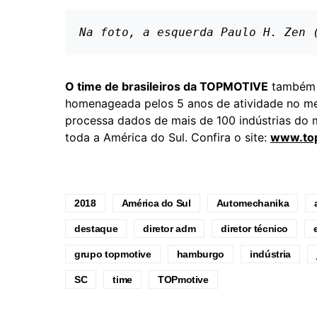
Na foto, a esquerda Paulo H. Zen 
O time de brasileiros da TOPMOTIVE
também f
homenageada pelos 5 anos de atividade no m
processa dados de mais de 100 indústrias do 
toda a América do Sul. Confira o site:
www.top
2018
América do Sul
Automechanika
destaque
diretor adm
diretor técnico
grupo topmotive
hamburgo
indústria
SC
time
TOPmotive