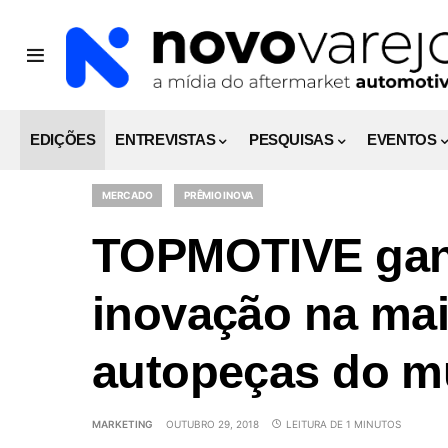
EDIÇÕES
ENTREVISTAS
PESQUISAS
EVENTOS
MERCADO
PRÊMIO INOVA
TOPMOTIVE gan
inovação na maio
autopeças do 
MARKETING
OUTUBRO 29, 2018
LEITURA DE 1 MINUTOS