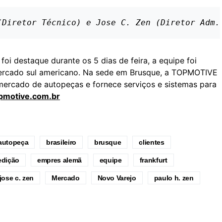
(Diretor Técnico) e Jose C. Zen (Diretor Adm.
oi destaque durante os 5 dias de feira, a equipe foi
ercado sul americano. Na sede em Brusque, a TOPMOTIVE
mercado de autopeças e fornece serviços e sistemas para
motive.com.br
autopeça
brasileiro
brusque
clientes
edição
empres alemã
equipe
frankfurt
jose c. zen
Mercado
Novo Varejo
paulo h. zen