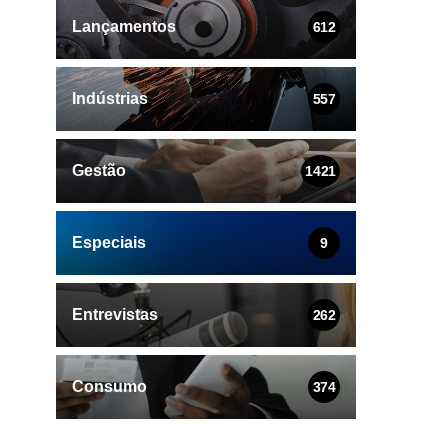
Lançamentos
612
Indústrias
557
Gestão
1421
Especiais
9
Entrevistas
262
Consumo
374