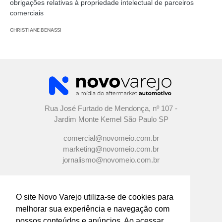
obrigações relativas à propriedade intelectual de parceiros
comerciais
CHRISTIANE BENASSI
Rua José Furtado de Mendonça, nº 107 -
Jardim Monte Kemel São Paulo SP
comercial@novomeio.com.br
marketing@novomeio.com.br
jornalismo@novomeio.com.br
O site Novo Varejo utiliza-se de cookies para
melhorar sua experiência e navegação com
CONFIRA AS NOSSAS REDES
nossos conteúdos e anúncios. Ao acessar