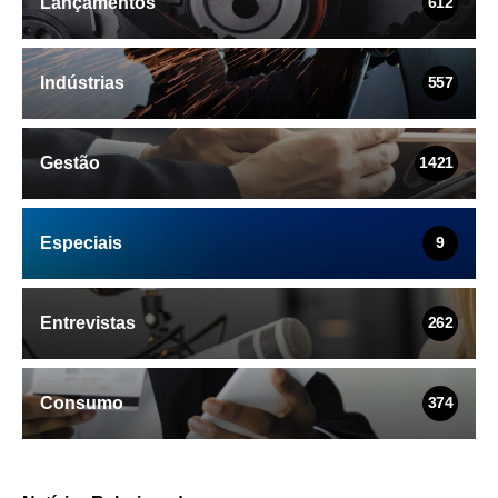
Lançamentos
612
Indústrias
557
Gestão
1421
Especiais
9
Entrevistas
262
Consumo
374