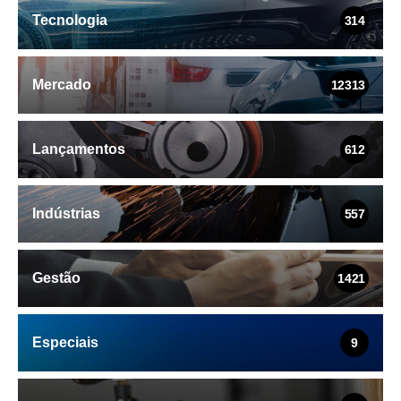
Tecnologia
314
Mercado
12313
Lançamentos
612
Indústrias
557
Gestão
1421
Especiais
9