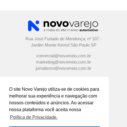
Rua José Furtado de Mendonça, nº 107 -
Jardim Monte Kemel São Paulo SP
comercial@novomeio.com.br
marketing@novomeio.com.br
jornalismo@novomeio.com.br
O site Novo Varejo utiliza-se de cookies para
melhorar sua experiência e navegação com
CONFIRA AS NOSSAS REDES
nossos conteúdos e anúncios. Ao acessar
SOCIAIS
nossa plataforma você aceita nossa
Política de Privacidade.
O principal canal de comunicação de grandes
indústrias e distribuidores com os