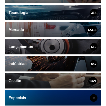
Tecnologia
314
Mercado
12313
Lançamentos
612
Indústrias
557
Gestão
1421
Especiais
9