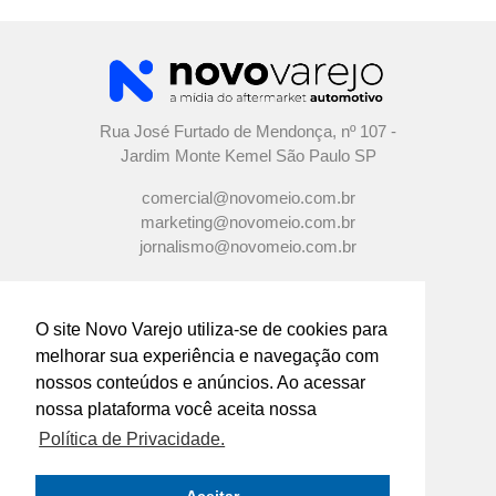
Rua José Furtado de Mendonça, nº 107 -
Jardim Monte Kemel São Paulo SP
comercial@novomeio.com.br
marketing@novomeio.com.br
jornalismo@novomeio.com.br
O site Novo Varejo utiliza-se de cookies para
melhorar sua experiência e navegação com
CONFIRA AS NOSSAS REDES
nossos conteúdos e anúncios. Ao acessar
SOCIAIS
nossa plataforma você aceita nossa
Política de Privacidade.
O principal canal de comunicação de grandes
indústrias e distribuidores com os