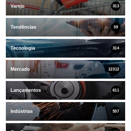
Varejo
313
Tendências
39
Tecnologia
314
Mercado
12312
Lançamentos
611
Indústrias
557