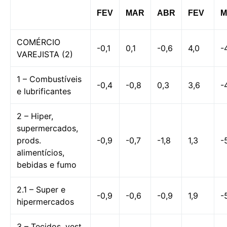
FEV
MAR
ABR
FEV
M
COMÉRCIO
-0,1
0,1
-0,6
4,0
-
VAREJISTA (2)
1 – Combustíveis
-0,4
-0,8
0,3
3,6
-
e lubrificantes
2 – Hiper,
supermercados,
prods.
-0,9
-0,7
-1,8
1,3
-
alimentícios,
bebidas e fumo
2.1 – Super e
-0,9
-0,6
-0,9
1,9
-
hipermercados
3 – Tecidos, vest.