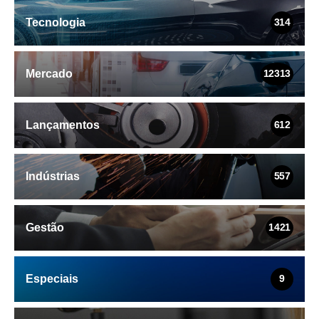
Tecnologia
314
Mercado
12313
Lançamentos
612
Indústrias
557
Gestão
1421
Especiais
9