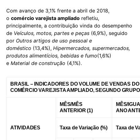
Com avanço de 3,1% frente a abril de 2018,
o
comércio varejista ampliado
refletiu,
principalmente, a contribuição vinda do desempenho
de
Veículos, motos, partes e peças
(6,9%), seguido
por
Outros artigos de uso pessoal e
doméstico
(13,4%),
Hipermercados, supermercados,
produtos alimentícios, bebidas e fumo
(1,6%)
e
Material de construção
(4,1%).
BRASIL – INDICADORES DO VOLUME DE VENDAS DO
COMÉRCIO VAREJISTA AMPLIADO, SEGUNDO GRUPOS D
MÊS/MÊS
MÊS/IGUA
ANTERIOR (1)
ANO ANT
ATIVIDADES
Taxa de Variação (%)
Taxa de Va