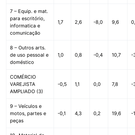
7 – Equip. e mat.
para escritório,
1,7
2,6
-8,0
9,6
0
informatica e
comunicação
8 – Outros arts.
de uso pessoal e
1,0
0,8
-0,4
10,7
-
doméstico
COMÉRCIO
VAREJISTA
-0,5
1,1
0,0
7,8
-
AMPLIADO (3)
9 – Veículos e
motos, partes e
-0,1
4,3
0,2
19,6
-
peças