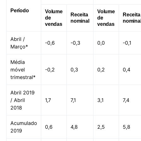
Período
Volume
Volume
Receita
Receita
de
de
nominal
nomina
vendas
vendas
Abril /
-0,6
-0,3
0,0
-0,1
Março*
Média
móvel
-0,2
0,3
0,2
0,4
trimestral*
Abril 2019
/ Abril
1,7
7,1
3,1
7,4
2018
Acumulado
0,6
4,8
2,5
5,8
2019