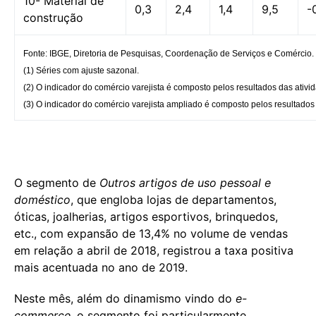
10- Material de
0,3
2,4
1,4
9,5
-
construção
Fonte: IBGE, Diretoria de Pesquisas, Coordenação de Serviços e Comércio.
(1) Séries com ajuste sazonal.
(2) O indicador do comércio varejista é composto pelos resultados das ativ
(3) O indicador do comércio varejista ampliado é composto pelos resultado
O segmento de
Outros artigos de uso pessoal e
doméstico
, que engloba lojas de departamentos,
óticas, joalherias, artigos esportivos, brinquedos,
etc., com expansão de 13,4% no volume de vendas
em relação a abril de 2018, registrou a taxa positiva
mais acentuada no ano de 2019.
Neste mês, além do dinamismo vindo do
e-
commerce
, o segmento foi particularmente