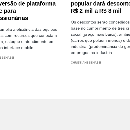
versão de plataforma
popular dará descont
e para
R$ 2 mil a R$ 8 mil
ssionárias
Os descontos serão concedido
base no cumprimento de três cri
amplia a eficiência das equipes
social (preço mais baixo), ambie
is com recursos que conectam
(carros que poluem menos) e d
m, estoque e atendimento em
industrial (predominância de ge
a interface mobile
empregos na indústria
E BENASSI
CHRISTIANE BENASSI