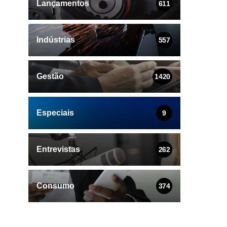
Lançamentos
611
Indústrias
557
Gestão
1420
Especiais
9
Entrevistas
262
Consumo
374