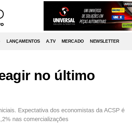
LANÇAMENTOS
A.TV
MERCADO
NEWSLETTER
eagir no último
niciais. Expectativa dos economistas da ACSP é
2,2% nas comercializações