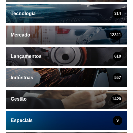
Tecnologia
314
Mercado
12311
Lançamentos
610
Indústrias
557
Gestão
1420
Especiais
9