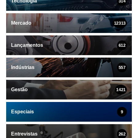
Tecnologia
314
Mercado
12313
Lançamentos
612
Indústrias
557
Gestão
1421
Especiais
9
Entrevistas
262