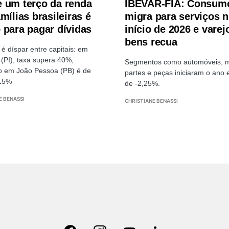
 um terço da renda
IBEVAR-FIA: Consum
mílias brasileiras é
migra para serviços 
 para pagar dívidas
início de 2026 e varej
bens recua
 é díspar entre capitais: em
 (PI), taxa supera 40%,
Segmentos como automóveis, m
o em João Pessoa (PB) é de
partes e peças iniciaram o ano
15%
de -2,25%.
E BENASSI
CHRISTIANE BENASSI