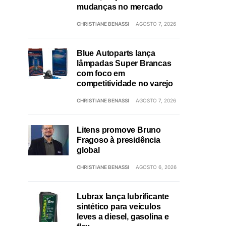
mudanças no mercado
CHRISTIANE BENASSI
AGOSTO 7, 2026
Blue Autoparts lança
lâmpadas Super Brancas
com foco em
competitividade no varejo
CHRISTIANE BENASSI
AGOSTO 7, 2026
Litens promove Bruno
Fragoso à presidência
global
CHRISTIANE BENASSI
AGOSTO 6, 2026
Lubrax lança lubrificante
sintético para veículos
leves a diesel, gasolina e