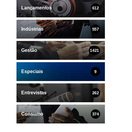
Lançamentos
612
Indústrias
557
Gestão
1421
Especiais
9
Entrevistas
262
Consumo
374