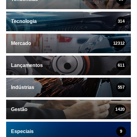
Tecnologia
314
Mercado
12312
Lançamentos
611
Indústrias
557
Gestão
1420
Especiais
9