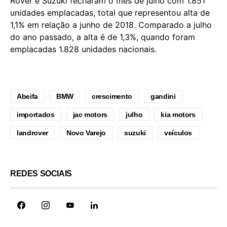
Rover e Suzuki fecharam o mês de julho com 1.851
unidades emplacadas, total que representou alta de
1,1% em relação a junho de 2018. Comparado a julho
do ano passado, a alta é de 1,3%, quando foram
emplacadas 1.828 unidades nacionais.
Abeifa
BMW
crescimento
gandini
importados
jac motors
julho
kia motors
landrover
Novo Varejo
suzuki
veículos
REDES SOCIAIS