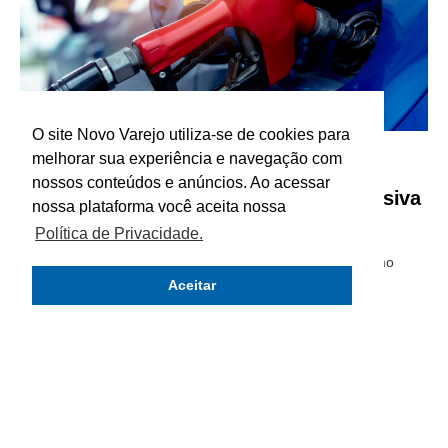
O site Novo Varejo utiliza-se de cookies para
melhorar sua experiência e navegação com
MERCADO
nossos conteúdos e anúncios. Ao acessar
EUA, China e outros países fazem ofensiva
nossa plataforma você aceita nossa
para derrubar preços do petróleo
Política de Privacidade.
A decisão foi tomada em conjunto com outros países como
Índia, Japão, República da Coreia e Reino Unido
Aceitar
CHRISTIANE BENASSI