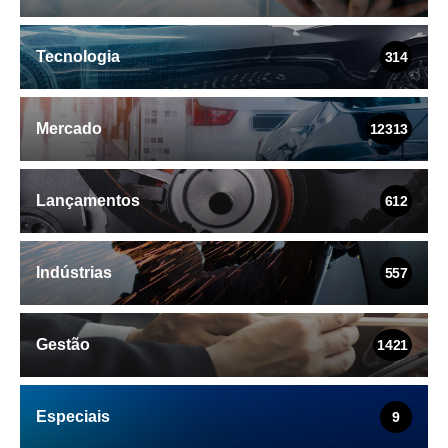
Tecnologia
314
Mercado
12313
Lançamentos
612
Indústrias
557
Gestão
1421
Especiais
9