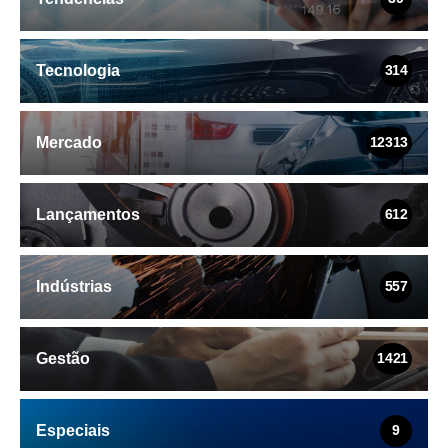
Tecnologia
314
Mercado
12313
Lançamentos
612
Indústrias
557
Gestão
1421
Especiais
9