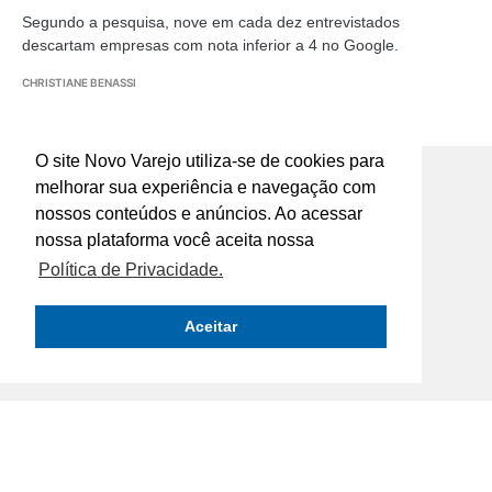
Segundo a pesquisa, nove em cada dez entrevistados
descartam empresas com nota inferior a 4 no Google.
CHRISTIANE BENASSI
O site Novo Varejo utiliza-se de cookies para
melhorar sua experiência e navegação com
nossos conteúdos e anúncios. Ao acessar
nossa plataforma você aceita nossa
Rua José Furtado de Mendonça, nº 107 -
Política de Privacidade.
Jardim Monte Kemel São Paulo SP
comercial@novomeio.com.br
Aceitar
marketing@novomeio.com.br
jornalismo@novomeio.com.br
CONFIRA AS NOSSAS REDES