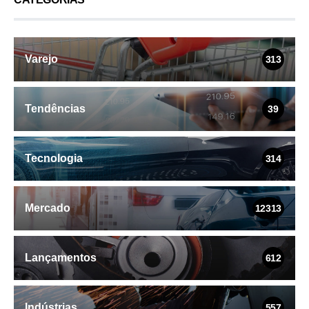
Varejo
313
Tendências
39
Tecnologia
314
Mercado
12313
Lançamentos
612
Indústrias
557