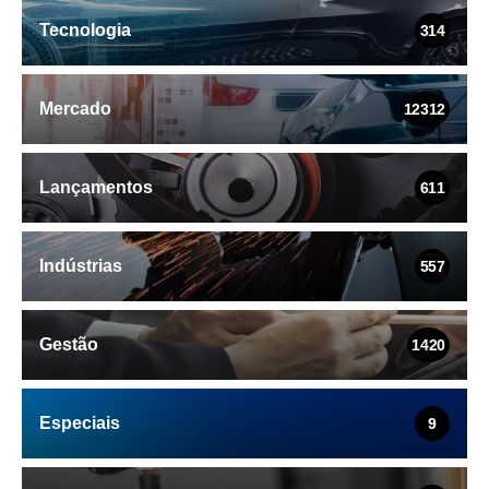
Tecnologia
314
Mercado
12312
Lançamentos
611
Indústrias
557
Gestão
1420
Especiais
9