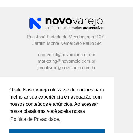
Rua José Furtado de Mendonça, nº 107 -
Jardim Monte Kemel São Paulo SP
comercial@novomeio.com.br
marketing@novomeio.com.br
jornalismo@novomeio.com.br
O site Novo Varejo utiliza-se de cookies para
melhorar sua experiência e navegação com
CONFIRA AS NOSSAS REDES
nossos conteúdos e anúncios. Ao acessar
SOCIAIS
nossa plataforma você aceita nossa
Política de Privacidade.
O principal canal de comunicação de grandes
indústrias e distribuidores com os