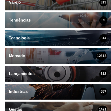
Varejo
313
Tendências
39
Tecnologia
314
Mercado
12313
Lançamentos
612
Indústrias
557
Gestão
1421