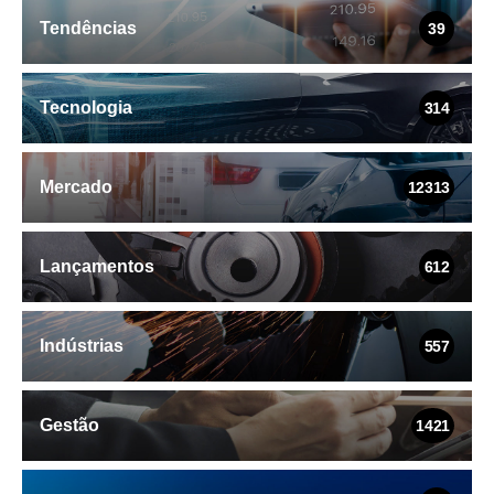
Tendências
39
Tecnologia
314
Mercado
12313
Lançamentos
612
Indústrias
557
Gestão
1421