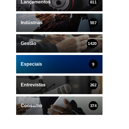
Lançamentos
611
Indústrias
557
Gestão
1420
Especiais
9
Entrevistas
262
Consumo
374