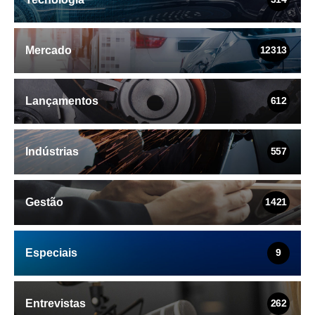
Mercado
12313
Lançamentos
612
Indústrias
557
Gestão
1421
Especiais
9
Entrevistas
262