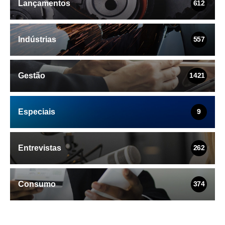
Lançamentos
612
Indústrias
557
Gestão
1421
Especiais
9
Entrevistas
262
Consumo
374