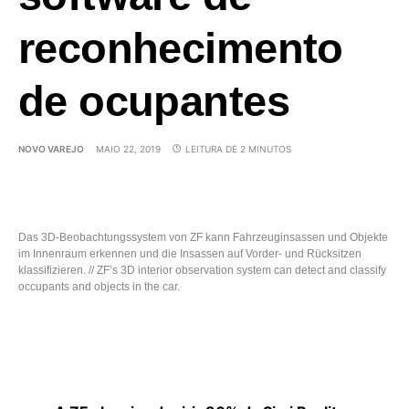
reconhecimento
de ocupantes
NOVO VAREJO
MAIO 22, 2019
LEITURA DE 2 MINUTOS
Das 3D-Beobachtungssystem von ZF kann Fahrzeuginsassen und Objekte
im Innenraum erkennen und die Insassen auf Vorder- und Rücksitzen
klassifizieren. // ZF’s 3D interior observation system can detect and classify
occupants and objects in the car.