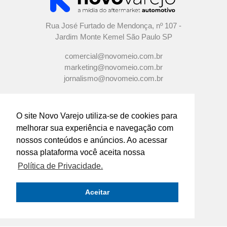
Rua José Furtado de Mendonça, nº 107 -
Jardim Monte Kemel São Paulo SP
comercial@novomeio.com.br
marketing@novomeio.com.br
jornalismo@novomeio.com.br
O site Novo Varejo utiliza-se de cookies para
melhorar sua experiência e navegação com
CONFIRA AS NOSSAS REDES
nossos conteúdos e anúncios. Ao acessar
SOCIAIS
nossa plataforma você aceita nossa
Política de Privacidade.
O principal canal de comunicação de grandes
indústrias e distribuidores com os
Aceitar
empresários e profissionais das lojas de
componentes automotivos em todo o Brasil.