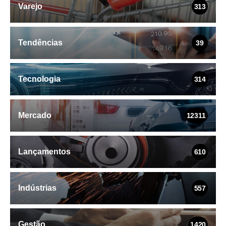
Varejo
313
Tendências
39
Tecnologia
314
Mercado
12311
Lançamentos
610
Indústrias
557
Gestão
1420