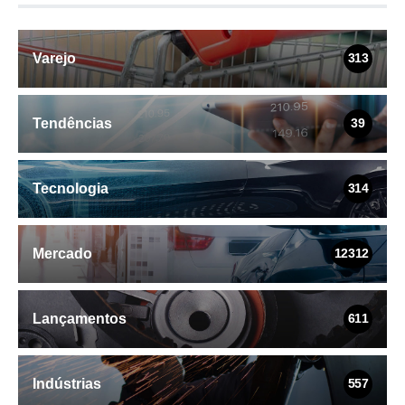
Varejo
313
Tendências
39
Tecnologia
314
Mercado
12312
Lançamentos
611
Indústrias
557